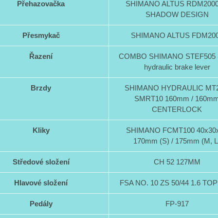
Přehazovačka
SHIMANO ALTUS RDM2000
SHADOW DESIGN
Přesmykač
SHIMANO ALTUS FDM20
Řazení
COMBO SHIMANO STEF505 3
hydraulic brake lever
Brzdy
SHIMANO HYDRAULIC MT2
SMRT10 160mm / 160m
CENTERLOCK
Kliky
SHIMANO FCMT100 40x30
170mm (S) / 175mm (M, L
Středové složení
CH 52 127MM
Hlavové složení
FSA NO. 10 ZS 50/44 1.6 TO
Pedály
FP-917