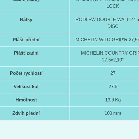
LOCK
Ráfky
RODI FW DOUBLE WALL 27.
DISC
Plášť přední
MICHELIN WILD GRIP'R 27,5x
Plášť zadní
MICHELIN COUNTRY GRI
27,5x2,10"
Počet rychlostí
27
Velikost kol
27.5
Hmotnost
13,9 Kg
Zdvih přední
100 mm
Servisní ceník
Otevírací