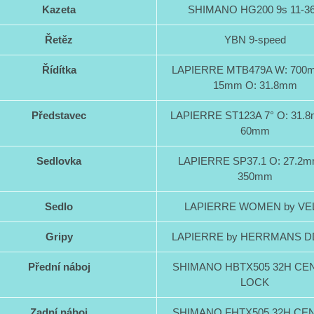
Kazeta
SHIMANO HG200 9s 11-3
Řetěz
YBN 9-speed
Řídítka
LAPIERRE MTB479A W: 700
15mm O: 31.8mm
Představec
LAPIERRE ST123A 7° O: 31.8
60mm
Sedlovka
LAPIERRE SP37.1 O: 27.2m
350mm
Sedlo
LAPIERRE WOMEN by VE
Gripy
LAPIERRE by HERRMANS D
Přední náboj
SHIMANO HBTX505 32H CE
LOCK
Zadní náboj
SHIMANO FHTX505 32H CE