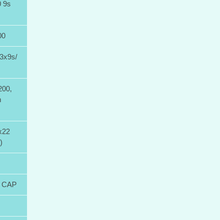
 9s
00
x9s/
00,
m
x22
)
P CAP