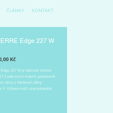
ČLÁNKY
KONTAKT
IERRE Edge 227 W
Cena
0,00 Kč
e Edge 227 W je dámské horské
 27,5 palcových kolech, postavené
m rámu z hliníkové slitiny
 4. Výbavu tvoří uzamykatelná
 Suntour se zdvihem 100 mm,
ické kotoučové brzdy Shimano a
 3x9 převody. Tento stroj ti pomůže
t si jízdu a posunout se na další