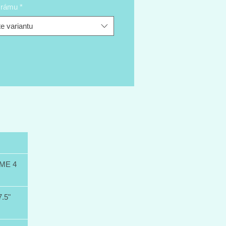
t rámu
*
bajkování.
e variantu
ME 4
.5"