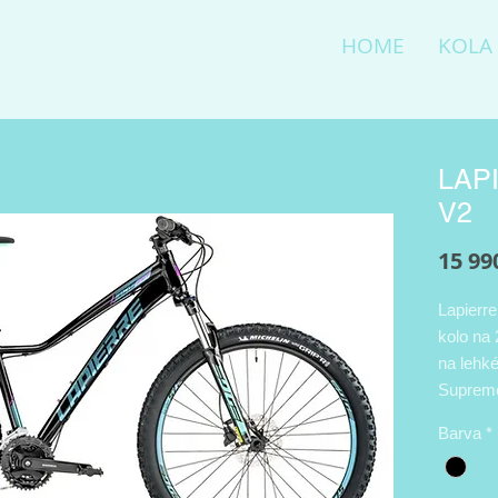
HOME
KOLA
LAP
V2
15 99
Lapierr
kolo na
na lehké
Supreme
vidlice
Barva
*
hydraul
řazení s
vychutna