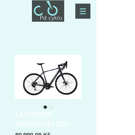
LAPIERRE
eSENSIUM 500
Cena
80 990,00 Kč