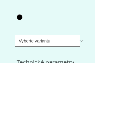
Barva
*
Velikost rámu
*
Technické parametry
Rok
2019
Rám
SUPREME 6
ALLOY
YAMAHA
Servisní ceník
WOMEN
Otevírací doba
Kde nás najdete
Vidlice
SR SUNTOUR
Obchodní podmínky
NEX-E25 63