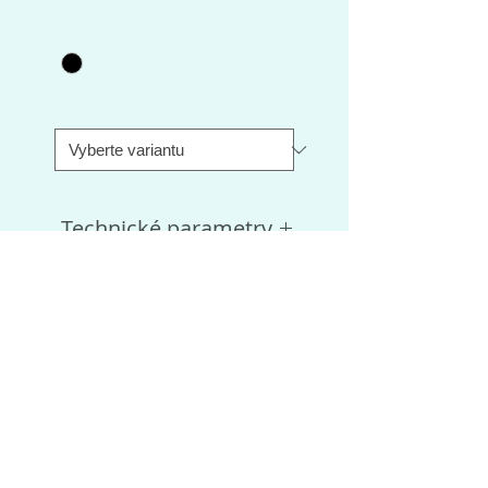
Barva
*
Velikost rámu
*
Technické parametry
Rok
2019
Rám
SUPREME 6
ALLOY
YAMAHA
Servisní ceník
WOMEN
Otevírací doba
Kde nás najdete
Vidlice
SR SUNTOUR
Obchodní podmínky
NEX-E25 63