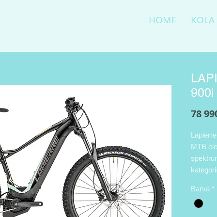
HOME
KOLA
LAPI
900i
78 99
Lapierre
MTB ele
spektru
kategor
Bosch P
Barva
*
baterie
hliníkov
vzducho