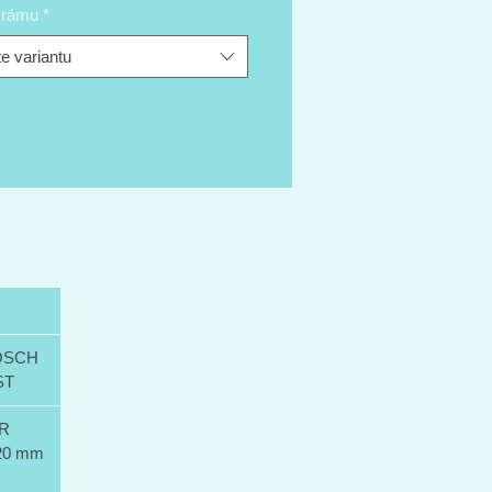
t rámu
*
nty Shimano Deore s 1x10
.
e variantu
nější středový motor v nabídce
 označením Performance CX
je vysokým výkonem 250W a 75-
straně řídítek je umístěn
ní displej Bosch Purion s
ením, který zobrazuje veškeré
jízdě, včetně aktuálního dojezdu a
asistence. Navíc má v sobě
aný USB konektor, přes který
imojiné nabíjet i mobilní telefon.
OSCH
vaná rámová baterie PowerTube
ST
citu 500Wh, díky které se dojezd
vykle pohybuje v rozmezí 80 až
R
v závislosti na zvoleném stupni
20 mm
e.