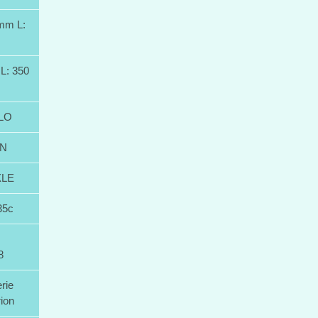
mm L:
L: 350
LO
ON
XLE
35c
8
rie
ion