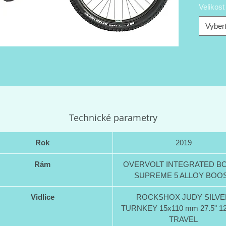
Velikos
kompone
převody
Vybert
Nejvýko
Bosch s
disponu
80 Nm.
Na levé 
kompakt
podsvíc
Technické parametry
údaje o 
stupně 
Rok
2019
zabudov
můžete m
Rám
OVERVOLT INTEGRATED B
Integro
SUPREME 5 ALLOY BOO
má kapa
kola ob
Vidlice
ROCKSHOX JUDY SILVE
180 km, 
TURNKEY 15x110 mm 27.5" 1
asistenc
TRAVEL