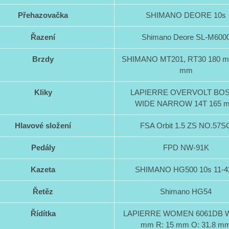
Přehazovačka
SHIMANO DEORE 10s
Řazení
Shimano Deore SL-M600
Brzdy
SHIMANO MT201, RT30 180 m
mm
Kliky
LAPIERRE OVERVOLT BO
WIDE NARROW 14T 165 
Hlavové složení
FSA Orbit 1.5 ZS NO.57S
Pedály
FPD NW-91K
Kazeta
SHIMANO HG500 10s 11-4
Řetěz
Shimano HG54
Řídítka
LAPIERRE WOMEN 6061DB W
mm R: 15 mm O: 31.8 m