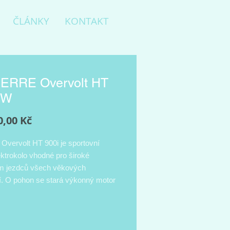
ČLÁNKY
KONTAKT
ERRE Overvolt HT
 W
Cena
0,00 Kč
 Overvolt HT 900i je sportovní
ktrokolo vhodné pro široké
m jezdců všech věkových
ií. O pohon se stará výkonný motor
erformance CX a integrovaná
 PowerTube 500 Wh. Rám z
é slitiny Supreme 5 je osazen
vou vidlicí RockShox Judy a