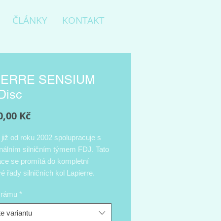
ČLÁNKY
KONTAKT
IERRE SENSIUM
Disc
Cena
0,00 Kč
 již od roku 2002 spolupracuje s
onálním silničním týmem FDJ. Tato
áce se promítá do kompletní
 řady silničních kol Lapierre.
uhé a pohodlné vytrvalostní silniční
t rámu
*
pierre Sensium je skvělým
em a ideálním společníkem na
e variantu
rasy. Kvalitní karbonový rám i