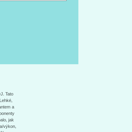
, komponenty Shimano a pláště
tal Ultra Sport 2 SL se postarají o
vše šlapalo, jak má. Poohlížíte-li se
onovém silničním kole s výborným
 cena/výkon, Lapierre Sensium
 je model, který splní vaše
vy na 200 %.
J. Tato
 Lehké,
cantem a
mponenty
alo, jak
a/výkon,