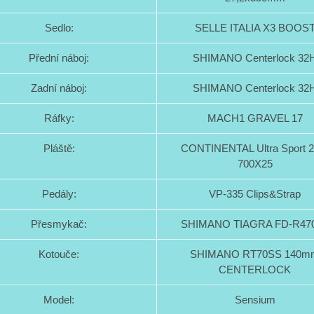
Sedlo:
SELLE ITALIA X3 BOOS
Přední náboj:
SHIMANO Centerlock 32
Zadní náboj:
SHIMANO Centerlock 32
Ráfky:
MACH1 GRAVEL 17
Pláště:
CONTINENTAL Ultra Sport 2
700X25
Pedály:
VP-335 Clips&Strap
Přesmykač:
SHIMANO TIAGRA FD-R47
Kotouče:
SHIMANO RT70SS 140m
CENTERLOCK
Model:
Sensium