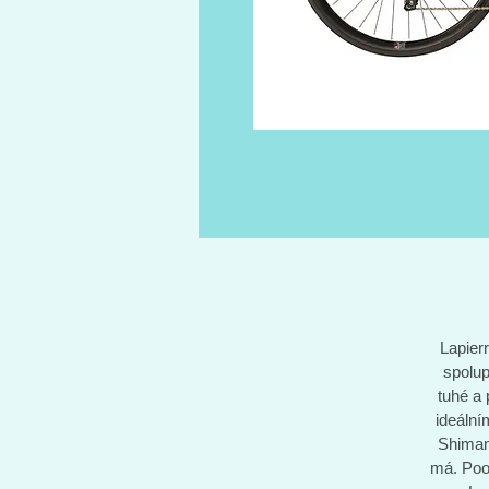
Lapier
spolup
tuhé a 
ideální
Shimano
má. Poo