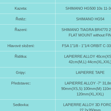
Kazeta:
SHIMANO HG500 10s 11-3
Řetěz:
SHIMANO HG54
Řazení:
SHIMANO TIAGRA BR4770 2
FLAT MOUNT without FI
Hlavové složení:
FSA 1"1/8 - 1"1/4 ORBIT C-3
Řidítka:
LAPIERRE ALLOY 40cm(XS
42cm(M,L) 44cm(XL,XXL
Gripy:
LAPIERRE TAPE
Představec:
LAPIERRE ALLOY -7° 31,
90mm(XS,S) 100mm(M) 110m
120mm(XL,XXL)
Sedlovka:
LAPIERRE ALLOY 3D FOR
27,2x350mm