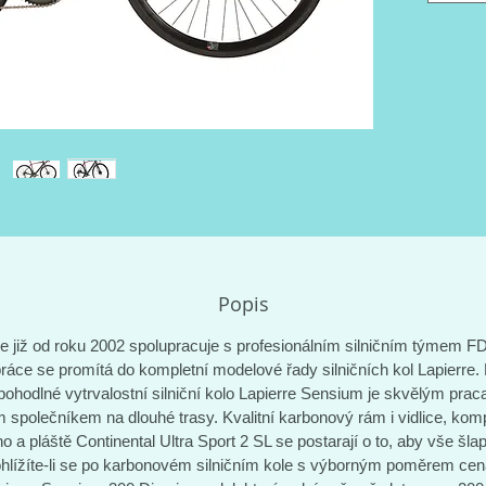
vidlice
Continen
to, aby 
po karb
poměrem
300 Disc
předsta
Popis
re již od roku 2002 spolupracuje s profesionálním silničním týmem FD
ráce se promítá do kompletní modelové řady silničních kol Lapierre.
pohodlné vytrvalostní silniční kolo Lapierre Sensium je skvělým pra
m společníkem na dlouhé trasy. Kvalitní karbonový rám i vidlice, ko
 a pláště Continental Ultra Sport 2 SL se postarají o to, aby vše šlap
hlížíte-li se po karbonovém silničním kole s výborným poměrem cen