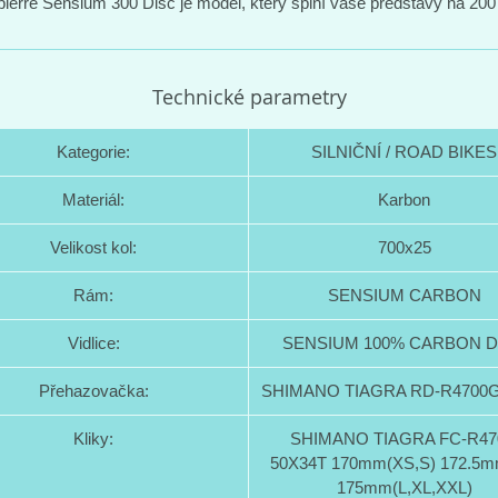
pierre Sensium 300 Disc je model, který splní vaše představy na 200
Technické parametry
Kategorie:
SILNIČNÍ / ROAD BIKES
Materiál:
Karbon
Velikost kol:
700x25
Rám:
SENSIUM CARBON
Vidlice:
SENSIUM 100% CARBON D
Přehazovačka:
SHIMANO TIAGRA RD-R4700G
Kliky:
SHIMANO TIAGRA FC-R47
50X34T 170mm(XS,S) 172.5m
175mm(L,XL,XXL)