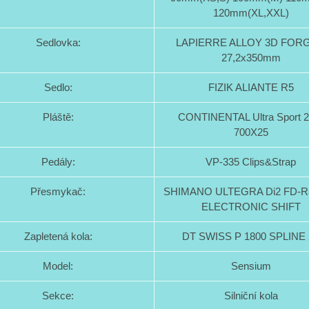
120mm(XL,XXL)
Sedlovka:
LAPIERRE ALLOY 3D FOR
27,2x350mm
Sedlo:
FIZIK ALIANTE R5
Pláště:
CONTINENTAL Ultra Sport 2
700X25
Pedály:
VP-335 Clips&Strap
Přesmykač:
SHIMANO ULTEGRA Di2 FD-R8
ELECTRONIC SHIFT
Zapletená kola:
DT SWISS P 1800 SPLINE 
Model:
Sensium
Sekce:
Silniční kola