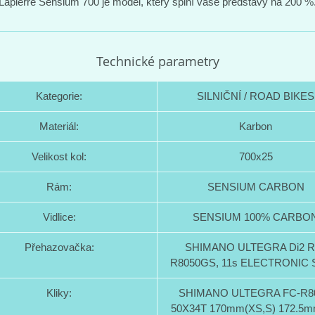
Lapierre Sensium 700 je model, který splní vaše představy na 200 %
Technické parametry
Kategorie:
SILNIČNÍ / ROAD BIKES
Materiál:
Karbon
Velikost kol:
700x25
Rám:
SENSIUM CARBON
Vidlice:
SENSIUM 100% CARBO
Přehazovačka:
SHIMANO ULTEGRA Di2 R
R8050GS, 11s ELECTRONIC 
Kliky:
SHIMANO ULTEGRA FC-R80
50X34T 170mm(XS,S) 172.5m