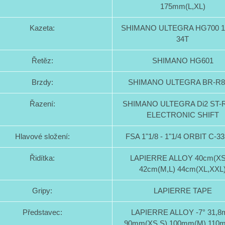
175mm(L,XL)
Kazeta:
SHIMANO ULTEGRA HG700 11
34T
Řetěz:
SHIMANO HG601
Brzdy:
SHIMANO ULTEGRA BR-R8
Řazení:
SHIMANO ULTEGRA Di2 ST-
ELECTRONIC SHIFT
Hlavové složení:
FSA 1"1/8 - 1"1/4 ORBIT C-3
Řidítka:
LAPIERRE ALLOY 40cm(XS
42cm(M,L) 44cm(XL,XXL
Gripy:
LAPIERRE TAPE
Představec:
LAPIERRE ALLOY -7° 31,
90mm(XS,S) 100mm(M) 110m