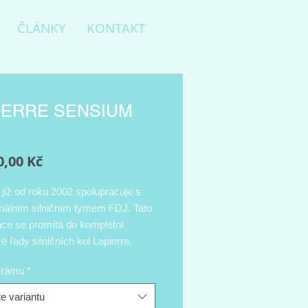
ČLÁNKY
KONTAKT
IERRE SENSIUM
Cena
0,00 Kč
 již od roku 2002 spolupracuje s
onálním silničním týmem FDJ. Tato
áce se promítá do kompletní
 řady silničních kol Lapierre.
uhé a pohodlné vytrvalostní silniční
t rámu
*
pierre Sensium je skvělým
em a ideálním společníkem na
e variantu
rasy. Kvalitní karbonový rám i