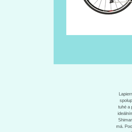
Lapier
spolup
tuhé a 
ideální
Shimano
má. Poo