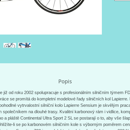
vidlice
Continen
to, aby 
po karb
poměrem
700 je m
na 200 
Popis
re již od roku 2002 spolupracuje s profesionálním silničním týmem FD
ráce se promítá do kompletní modelové řady silničních kol Lapierre.
pohodlné vytrvalostní silniční kolo Lapierre Sensium je skvělým pra
m společníkem na dlouhé trasy. Kvalitní karbonový rám i vidlice, ko
 a pláště Continental Ultra Sport 2 SL se postarají o to, aby vše šlap
hlížíte-li se po karbonovém silničním kole s výborným poměrem cen