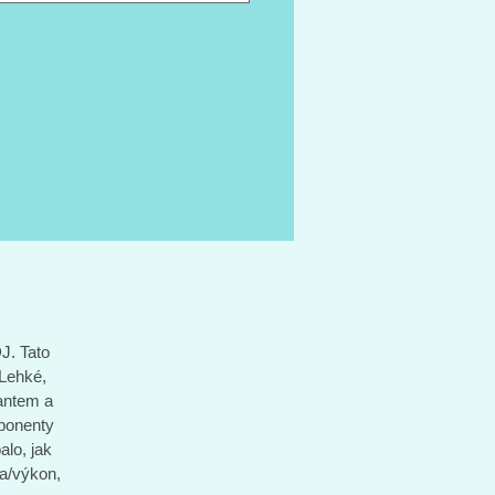
, komponenty Shimano a pláště
tal Ultra Sport 2 SL se postarají o
vše šlapalo, jak má. Poohlížíte-li se
onovém silničním kole s výborným
 cena/výkon, Lapierre Sensium
odel, který splní vaše představy
%.
J. Tato
 Lehké,
cantem a
mponenty
alo, jak
a/výkon,