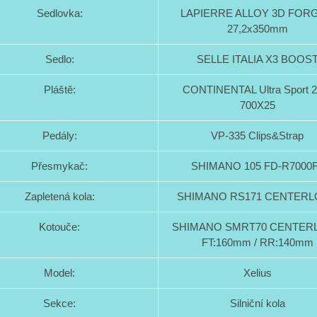
Sedlovka:
LAPIERRE ALLOY 3D FOR
27,2x350mm
Sedlo:
SELLE ITALIA X3 BOOS
Pláště:
CONTINENTAL Ultra Sport 2
700X25
Pedály:
VP-335 Clips&Strap
Přesmykač:
SHIMANO 105 FD-R7000
Zapletená kola:
SHIMANO RS171 CENTER
Kotouče:
SHIMANO SMRT70 CENTER
FT:160mm / RR:140mm
Model:
Xelius
Sekce:
Silniční kola