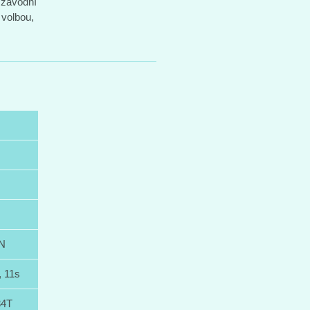
 závodní
 volbou,
N
 11s
34T