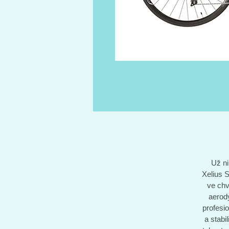
Už ni
Xelius S
ve chv
aerod
profesi
a stabi