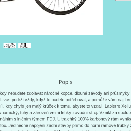
profesi
Ultrale
tuhostí 
zadní s
trubky z
hmotnost
dostupné
špičkov
Lapierre
nebudete
Popis
kdy nebudete zdolávat náročné kopce, dlouhé závody ani průsmyky 
L vás podrží vždy, když to budete potřebovat, a pomůže vám najít vni
íli, kdy chybí jen malý krůček k tomu, abyste to vzdali. Lapierre Xeliu
ynamický, tuhý a zároveň velmi lehký závodní stroj. Vznikl za spolup
onálním silničním týmem FDJ. Ultralehký 100% karbonový rám vyniká
litou. Jedinečné napojení zadní stavby přímo do horní rámové trubky