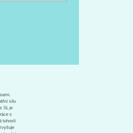
onálním silničním týmem FDJ.
hký 100% karbonový rám vyniká
a stabilitou. Jedinečné napojení
tavby přímo do horní rámové
vyšuje tuhost při zachování stejné
i i komfortu. Hledáte-li cenově
 závodní silniční kolo se
ým karbonovým rámem, je
 Xelius výbornou volbou, které
 litovat.
sami.
třní sílu
s SL je
ráce s
 tuhostí
 zvyšuje