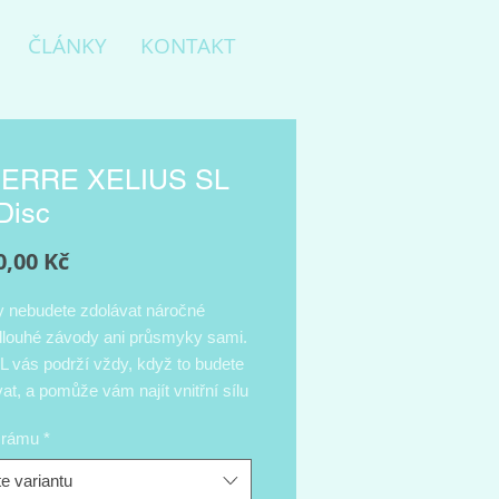
ČLÁNKY
KONTAKT
IERRE XELIUS SL
Disc
Cena
0,00 Kč
y nebudete zdolávat náročné
dlouhé závody ani průsmyky sami.
L vás podrží vždy, když to budete
at, a pomůže vám najít vnitřní sílu
i, kdy chybí jen malý krůček k
t rámu
*
yste to vzdali. Lapierre Xelius SL
dynamický, tuhý a zároveň velmi
e variantu
vodní stroj. Vznikl za spolupráce s