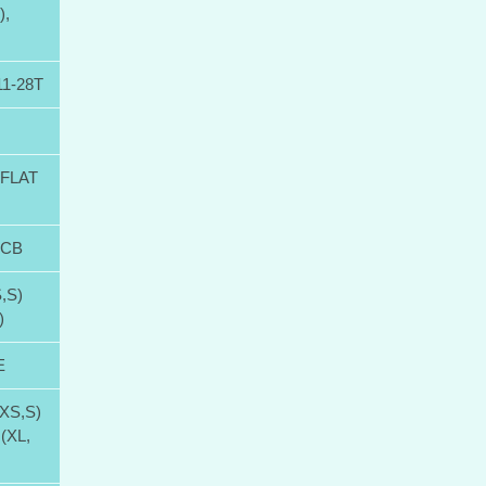
),
1-28T
 FLAT
-ACB
,S)
)
E
XS,S)
(XL,