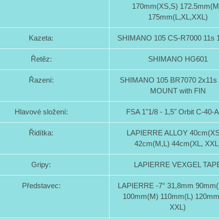
170mm(XS,S) 172.5mm(M
175mm(L,XL,XXL)
Kazeta:
SHIMANO 105 CS-R7000 11s 1
Řetěz:
SHIMANO HG601
Řazení:
SHIMANO 105 BR7070 2x11s
MOUNT with FIN
Hlavové složení:
FSA 1"1/8 - 1,5" Orbit C-40
Řidítka:
LAPIERRE ALLOY 40cm(XS
42cm(M,L) 44cm(XL, XXL
Gripy:
LAPIERRE VEXGEL TAP
Představec:
LAPIERRE -7° 31,8mm 90mm(
100mm(M) 110mm(L) 120mm
XXL)