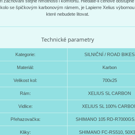
při zachování stejné hmotnosti i komfortu. Hledáte-li cenově dostupné
í kolo se špičkovým karbonovým rámem, je Lapierre Xelius výbornou
které nebudete litovat.
Technické parametry
Kategorie:
SILNIČNÍ / ROAD BIKES
Materiál:
Karbon
Velikost kol:
700x25
Rám:
XELIUS SL CARBON
Vidlice:
XELIUS SL 100% CARBO
Přehazovačka:
SHIMANO 105 RD-R7000GS,
Kliky:
SHIMANO FC-RS510, 50X