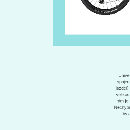
Univer
spojen
jezdců 
velikos
rám je
Nechybí 
byl