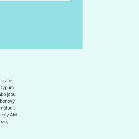
vý rám je u šlapacího středu
 chytrým úložným prostorem na
o nářadí. Nechybí ani teleskopická
 pro lepší ovladatelnost v těžkém
 Zesty AM byla vyvinuta za pomoci
onálních jezdců, zejména Nicolase
ze, desetinásobného světového
a ve sjezdu.
nikátní
m typům
ako jsou
arbonový
nářadí.
 Zesty AM
oze,