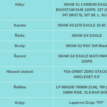
Kliky:
SRAM X1 CARBON EAG
BOOST148 DUB 12SPD. 32T (S/
34T (M/27.5), 32T (M, L, XL/
Kazeta:
SRAM XG1275 EAGLE 10-50 
Řetěz:
SRAM GX EAGLE
Brzdy:
SRAM G2 RSC Diff Blac
Řazení:
SRAM GX EAGLE MATCHM
12SPD
Hlavové složení:
FSA ORBIT ZERO STACK
ANGLESET 0.5°
Řidítka:
LP 6061DB 760MM (S,M), 780 (
15MM RISE, 31.8 BAR BO
Gripy:
Lapierrre Grips "FIT"