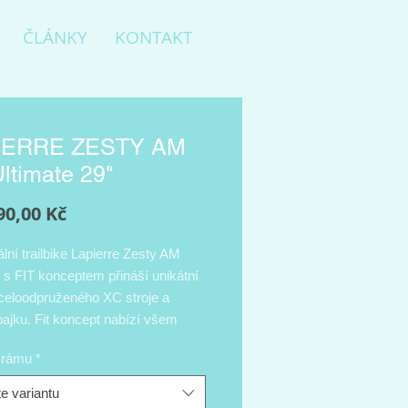
ČLÁNKY
KONTAKT
IERRE ZESTY AM
Ultimate 29"
Cena
90,00 Kč
lní trailbike Lapierre Zesty AM
 s FIT konceptem přináší unikátní
 celoodpruženého XC stroje a
ajku. Fit koncept nabízí všem
zdců ideální geometrii, především
t rámu
*
odně zvoleným komponentům,
u velikosti kol, zdvih, odpružení,
e variantu
ik nebo šířka řídítek. Lehký a tuhý