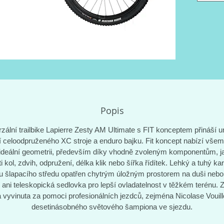
karbono
opatřen
duši neb
sedlovka
terénu.
profesi
Vouillo
šampion
Popis
zální trailbike Lapierre Zesty AM Ultimate s FIT konceptem přináší u
í celoodpruženého XC stroje a enduro bajku. Fit koncept nabízí vše
ideální geometrii, především díky vhodně zvoleným komponentům, j
ti kol, zdvih, odpružení, délka klik nebo šířka řídítek. Lehký a tuhý k
 u šlapacího středu opatřen chytrým úložným prostorem na duši nebo 
ani teleskopická sedlovka pro lepší ovladatelnost v těžkém terénu.
a vyvinuta za pomoci profesionálních jezdců, zejména Nicolase Vouill
desetinásobného světového šampiona ve sjezdu.