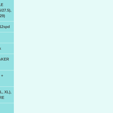
LE
27.5),
29)
12spd
k
AKER
 +
L, XL),
RE