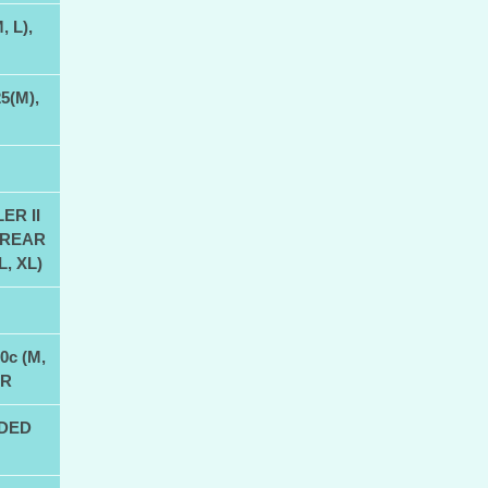
 L),
5(M),
ER II
) REAR
L, XL)
c (M,
ER
DED