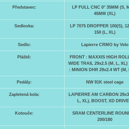
Představec:
LP FULL CNC 0° 35MM (S, M,
45MM (XL)
Sedlovka:
LP 7075 DROPPER 100(S), 12
150 (L, XL)
Sedlo:
Lapierre CRMO by Velo
Pláště:
FRONT : MAXXIS HIGH ROLL
WIDE TRAIL 29x2.5 (M, L, XL
: MINION DHR 29x2.4 WT (M, 
Pedály:
NW 91K steel cage
Zapletená kola:
LAPIERRE AM CARBON 29x30
L, XL), BOOST, XD DRIV
Kotouče:
SRAM CENTERLINE ROUN
200/180