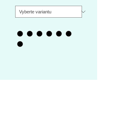
Velikost rámu
*
Barva
*
MRX 28" SHIMANO
DEORE/SLX 3x10 disc
Technické parametry
Rám
MRX Elite X8 28" Al
Vidlice
Suntour NEX RL
disc 75mm
Servisní ceník
Brzdy
SHIMANO