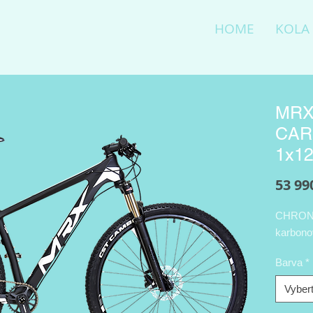
HOME
KOLA
MRX
CAR
1x12
53 99
CHRONS
karbon
Barva
*
Vybert