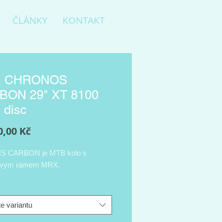
ČLÁNKY
KONTAKT
 CHRONOS
BON 29" XT 8100
 disc
Cena
0,00 Kč
 CARBON je MTB kolo s
ovým rámem MRX.
e variantu