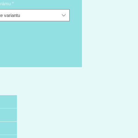
t rámu
*
e variantu