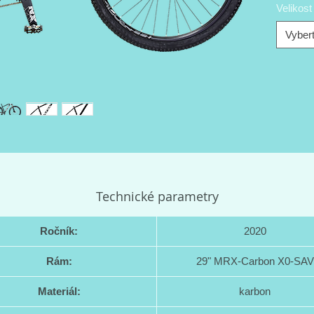
Velikos
Vybert
Technické parametry
Ročník:
2020
Rám:
29" MRX-Carbon X0-SAV
Materiál:
karbon