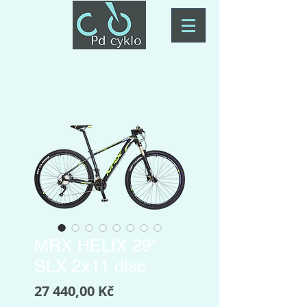
MRX HELIX 29"
SLX 2x11 disc
Cena
27 440,00 Kč