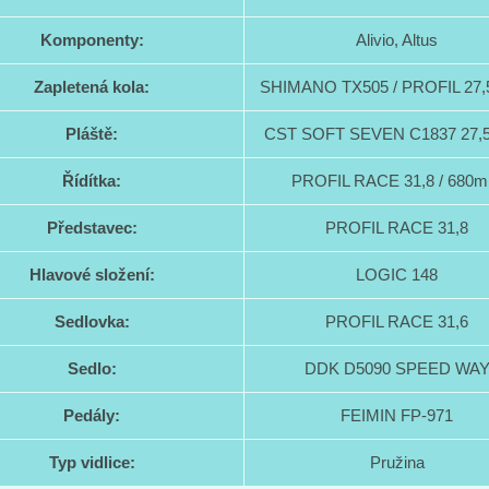
Komponenty:
Alivio, Altus
Zapletená kola:
SHIMANO TX505 / PROFIL 27,5
Pláště:
CST SOFT SEVEN C1837 27,5
Řídítka:
PROFIL RACE 31,8 / 680
Představec:
PROFIL RACE 31,8
Hlavové složení:
LOGIC 148
Sedlovka:
PROFIL RACE 31,6
Sedlo:
DDK D5090 SPEED WA
Pedály:
FEIMIN FP-971
Typ vidlice:
Pružina