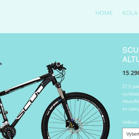
HOME
KOLA
SCU
ALTU
15 29
27,5 pa
rychlos
Altus/Al
se zamy
Velikos
Vybert