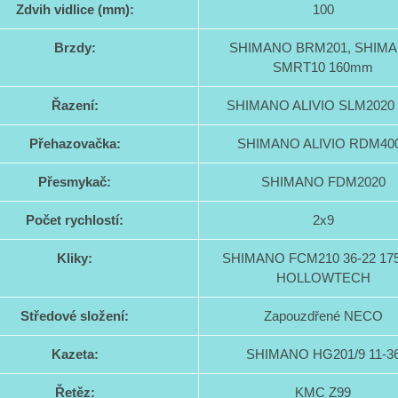
Zdvih vidlice (mm):
100
Brzdy:
SHIMANO BRM201, SHIM
SMRT10 160mm
Řazení:
SHIMANO ALIVIO SLM2020 
Přehazovačka:
SHIMANO ALIVIO RDM40
Přesmykač:
SHIMANO FDM2020
Počet rychlostí:
2x9
Kliky:
SHIMANO FCM210 36-22 1
HOLLOWTECH
Středové složení:
Zapouzdřené NECO
Kazeta:
SHIMANO HG201/9 11-3
Řetěz:
KMC Z99