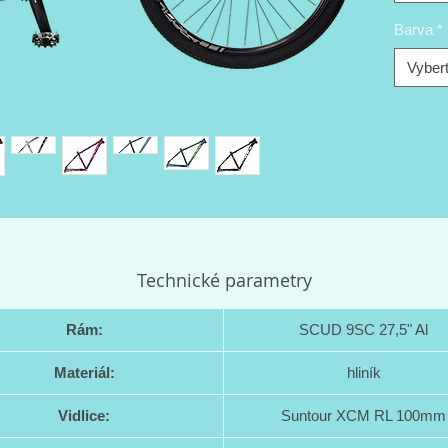
Barva
*
Vybert
Technické parametry
Rám:
SCUD 9SC 27,5" Al
Materiál:
hliník
Vidlice:
Suntour XCM RL 100mm