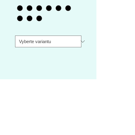
Velikost rámu
*
SCUD 29" SHIMANO ALTUS
3x8 dis
Technické parametry
Rám
SCUD 9SC
29" Al
Vidlice
PROFIL Z565
LO 100mm
Servisní ceník